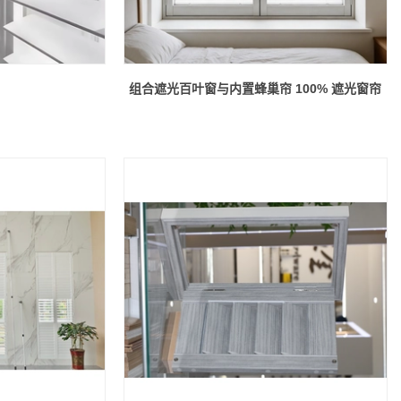
组合遮光百叶窗与内置蜂巢帘 100% 遮光窗帘