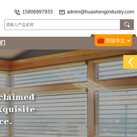
15806997933
admin@huashengindustry.com
简体中文
们