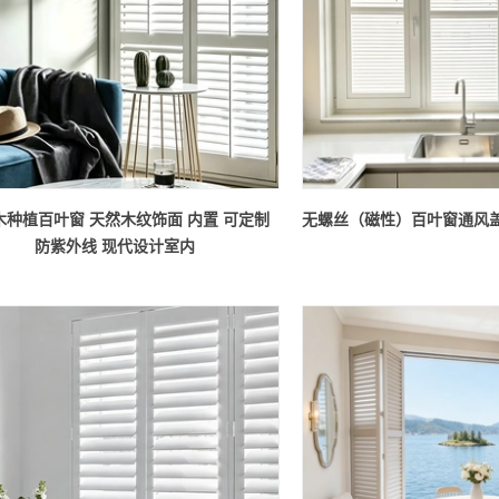
木种植百叶窗 天然木纹饰面 内置 可定制
无螺丝（磁性）百叶窗通风
防紫外线 现代设计室内