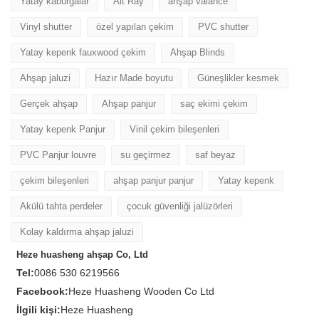
Yatay kaburgalar
Alt Ray
ahşap valance
Vinyl shutter
özel yapılan çekim
PVC shutter
Yatay kepenk fauxwood çekim
Ahşap Blinds
Ahşap jaluzi
Hazır Made boyutu
Güneşlikler kesmek
Gerçek ahşap
Ahşap panjur
saç ekimi çekim
Yatay kepenk Panjur
Vinil çekim bileşenleri
PVC Panjur louvre
su geçirmez
saf beyaz
çekim bileşenleri
ahşap panjur panjur
Yatay kepenk
Akülü tahta perdeler
çocuk güvenliği jalüzörleri
Kolay kaldırma ahşap jaluzi
Heze huasheng ahşap Co, Ltd
Tel:
0086 530 6219566
Facebook:
Heze Huasheng Wooden Co Ltd
İlgili kişi:
Heze Huasheng