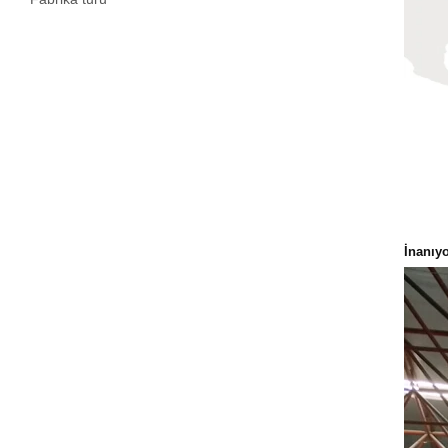
İnanıy