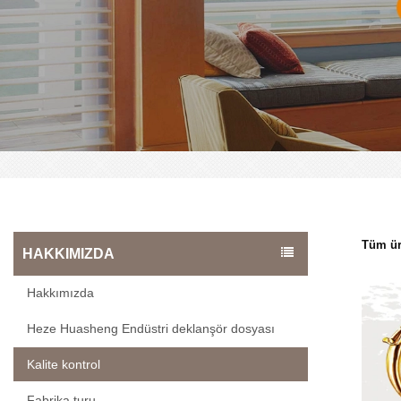
Tüm ür
HAKKIMIZDA
Hakkımızda
Heze Huasheng Endüstri deklanşör dosyası
Kalite kontrol
Fabrika turu