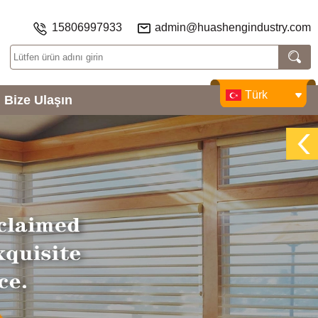
15806997933
admin@huashengindustry.com
Türk
Bize Ulaşın