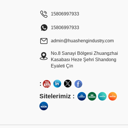
15806997933
15806997933
admin@huashengindustry.com
No.8 Sanayi Bölgesi Zhuangzhai
Kasabası Heze Şehri Shandong
Eyaleti Çin
:
Sitelerimiz :