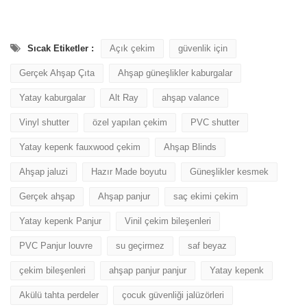
Sıcak Etiketler :
Açık çekim
güvenlik için
Gerçek Ahşap Çıta
Ahşap güneşlikler kaburgalar
Yatay kaburgalar
Alt Ray
ahşap valance
Vinyl shutter
özel yapılan çekim
PVC shutter
Yatay kepenk fauxwood çekim
Ahşap Blinds
Ahşap jaluzi
Hazır Made boyutu
Güneşlikler kesmek
Gerçek ahşap
Ahşap panjur
saç ekimi çekim
Yatay kepenk Panjur
Vinil çekim bileşenleri
PVC Panjur louvre
su geçirmez
saf beyaz
çekim bileşenleri
ahşap panjur panjur
Yatay kepenk
Akülü tahta perdeler
çocuk güvenliği jalüzörleri