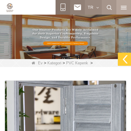
TR
>
>
>
Ev
Kategori
PVC Kepenk