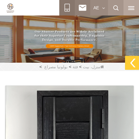
AE
>
>
>
منزل، بيت
فئة
بولونيا مصراع