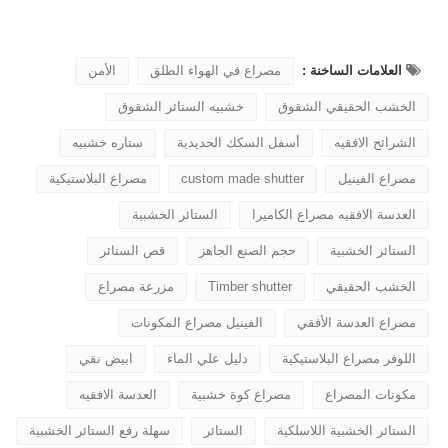
العلامات الساخنة :
مصراع في الهواء الطلق
الأمن
الخشب الحقيقي الشقوق
خشبيه الستائر الشقوق
الشرائح الافقيه
أسفل السكك الحديدية
ستاره خشبيه
مصراع الفينيل
custom made shutter
مصراع البلاستيكية
العدسة الافقيه مصراع الكاميرا
الستائر الخشبية
الستائر الخشبية
حجم الصنع الجاهز
قص الستائر
الخشب الحقيقي
Timber shutter
مزرعة مصراع
مصراع العدسة الأفقي
الفينيل مصراع المكونات
اللوفر مصراع البلاستيكية
دليل علي الماء
ابيض نقي
مكونات المصراع
مصراع كوة خشبية
العدسة الافقيه
الستائر الخشبية اللاسلكية
الستائر
سهلة رفع الستائر الخشبية