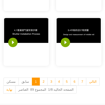
التالي
7
6
5
4
3
2
1
سابق
مسكن
الصفحه الحاليه:1/8 المجموع 89 العناصر
نهاية