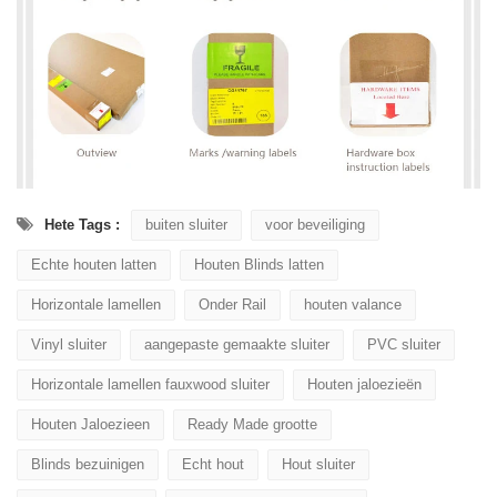
Hete Tags :
buiten sluiter
voor beveiliging
Echte houten latten
Houten Blinds latten
Horizontale lamellen
Onder Rail
houten valance
Vinyl sluiter
aangepaste gemaakte sluiter
PVC sluiter
Horizontale lamellen fauxwood sluiter
Houten jaloezieën
Houten Jaloezieen
Ready Made grootte
Blinds bezuinigen
Echt hout
Hout sluiter