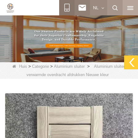
NL
>
>
>
Huis
Categorie
Aluminium sluiter
Aluminium sluiter-
verwarmde overdracht afdrukken Nieuwe kleur